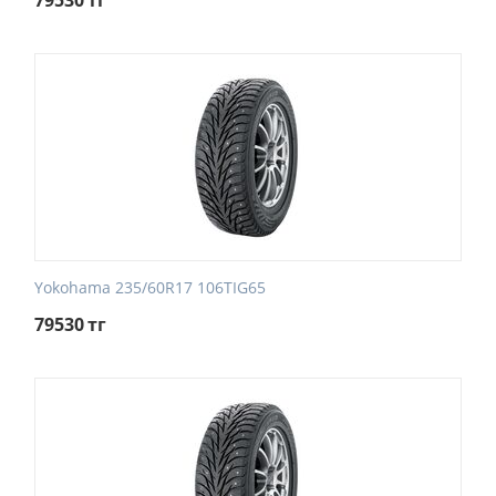
79530
тг
Yokohama 235/60R17 106TIG65
79530
тг