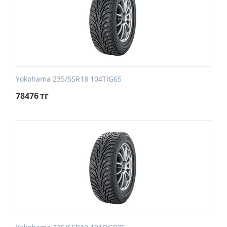
Yokohama 235/55R18 104TIG65
78476
тг