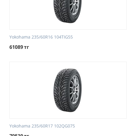
Yokohama 235/60R16 104TIG55
61089
тг
Yokohama 235/60R17 102QG075