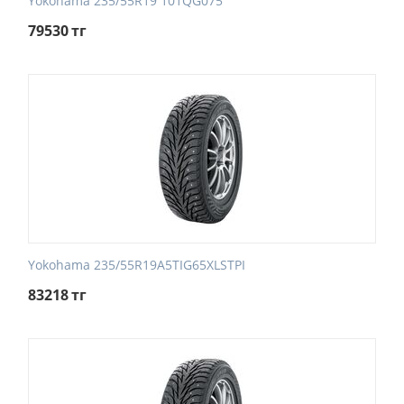
Yokohama 235/55R19 101QG075
79530
тг
Yokohama 235/55R19A5TIG65XLSTPI
83218
тг