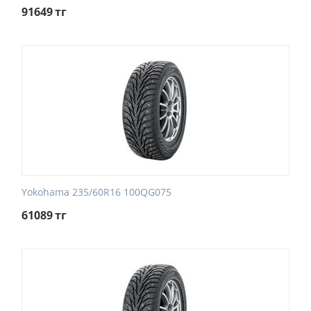
91649
тг
Yokohama 235/60R16 100QG075
61089
тг