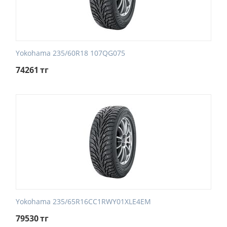
Yokohama 235/60R18 107QG075
74261
тг
Yokohama 235/65R16CC1RWY01XLE4EM
79530
тг